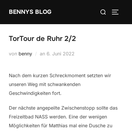
Zum
Suchen
BENNYS BLOG
Inhalt
SEITEN
nach:
springen
TorTour de Ruhr 2/2
Veröffentlicht
von
benny
an
6. Juni 2022
am
Nach dem kurzen Schreckmoment setzten wir
unseren Weg mit schwankenden
Geschwindigkeiten fort.
Der nächste angepeilte Zwischenstopp sollte das
Freizeitbad NASS werden. Eine der wenigen
Möglichkeiten für Matthias mal eine Dusche zu