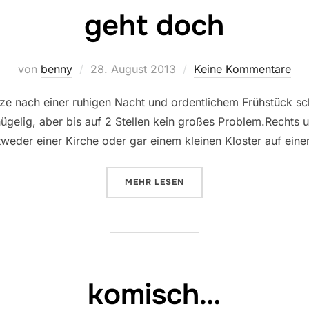
geht doch
Veröffentlicht
von
benny
28. August 2013
Keine Kommentare
am
nze nach einer ruhigen Nacht und ordentlichem Frühstück s
gelig, aber bis auf 2 Stellen kein großes Problem.Rechts u
tweder einer Kirche oder gar einem kleinen Kloster auf ei
ÜBER „GEHT DOCH“
MEHR
LESEN
komisch…