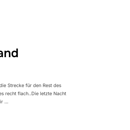
land
die Strecke für den Rest des
 recht flach..Die letzte Nacht
ir …
TSCHLAND“