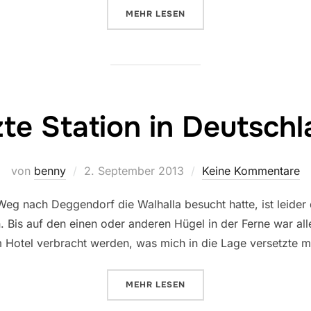
ÜBER „HINTER DER GRENZE“
MEHR
LESEN
zte Station in Deutsch
Veröffentlicht
von
benny
2. September 2013
Keine Kommentare
am
g nach Deggendorf die Walhalla besucht hatte, ist leider 
Bis auf den einen oder anderen Hügel in der Ferne war alles
 Hotel verbracht werden, was mich in die Lage versetzte m
ÜBER „LETZTE STATION IN DEU
MEHR
LESEN