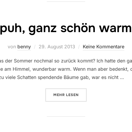
puh, ganz schön warm
Veröffentlicht
von
benny
29. August 2013
Keine Kommentare
am
as der Sommer nochmal so zurück kommt? Ich hatte den ga
e am Himmel, wunderbar warm. Wenn man aber bedenkt, d
lzu viele Schatten spendende Bäume gab, war es nicht …
ÜBER „PUH, GANZ SCHÖN WARM
MEHR
LESEN