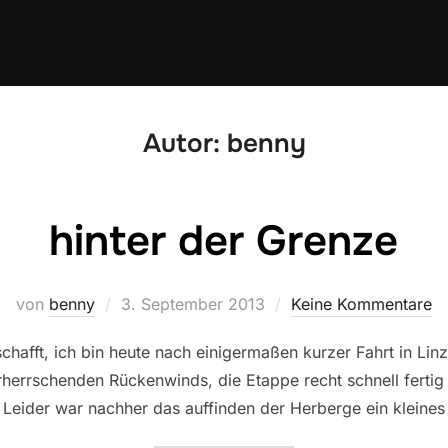
Autor:
benny
hinter der Grenze
Veröffentlicht
von
benny
3. September 2013
Keine Kommentare
am
schafft, ich bin heute nach einigermaßen kurzer Fahrt in Li
herrschenden Rückenwinds, die Etappe recht schnell fertig 
eider war nachher das auffinden der Herberge ein kleines P