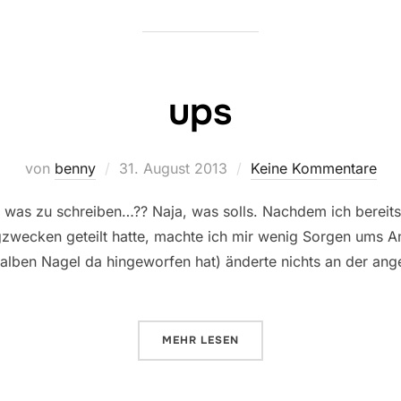
ups
Veröffentlicht
von
benny
31. August 2013
Keine Kommentare
am
 was zu schreiben…?? Naja, was solls. Nachdem ich bereits 
ingzwecken geteilt hatte, machte ich mir wenig Sorgen ums
halben Nagel da hingeworfen hat) änderte nichts an der a
ÜBER „UPS“
MEHR
LESEN