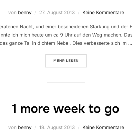
Veröffentlicht
von
benny
27. August 2013
Keine Kommentare
am
eratenen Nacht, und einer bescheidenen Stärkung und der Erk
konnte ich mich heute um ca 9 Uhr auf den Weg machen. Das
 das ganze Tal in dichtem Nebel. Dies verbesserte sich im 
ÜBER „KOMISCH…“
MEHR
LESEN
1 more week to go
Veröffentlicht
von
benny
19. August 2013
Keine Kommentare