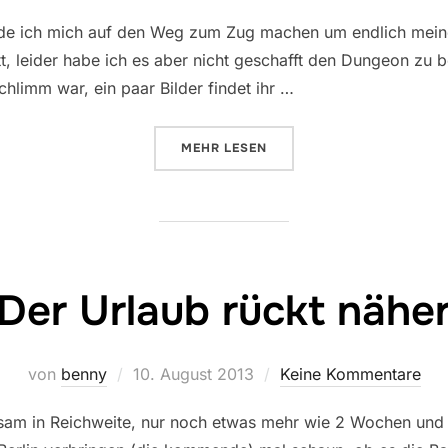
am
e ich mich auf den Weg zum Zug machen um endlich meinen
t, leider habe ich es aber nicht geschafft den Dungeon zu 
chlimm war, ein paar Bilder findet ihr …
ÜBER „1 MORE WEEK TO GO“
MEHR
LESEN
Der Urlaub rückt nähe
Veröffentlicht
von
benny
10. August 2013
Keine Kommentare
am
gsam in Reichweite, nur noch etwas mehr wie 2 Wochen und