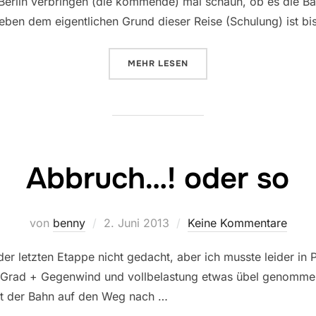
 Berlin verbringen (die kommende) mal schaun, ob es die Ba
en dem eigentlichen Grund dieser Reise (Schulung) ist bis
ÜBER „DER URLAUB RÜCKT NÄH
MEHR
LESEN
Abbruch…! oder so
Veröffentlicht
von
benny
2. Juni 2013
Keine Kommentare
am
der letzten Etappe nicht gedacht, aber ich musste leider i
10Grad + Gegenwind und vollbelastung etwas übel genommen
it der Bahn auf den Weg nach …