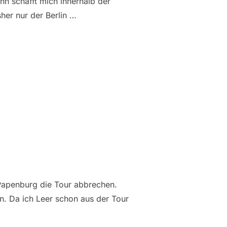
hn schafft mich innerhalb der
her nur der Berlin …
ER“
n Papenburg die Tour abbrechen.
. Da ich Leer schon aus der Tour