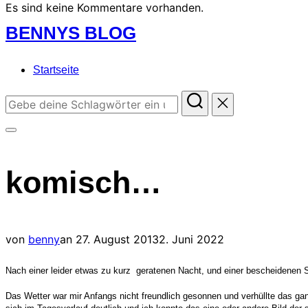
Es sind keine Kommentare vorhanden.
Zum
BENNYS BLOG
Inhalt
springen
Startseite
Suchen
nach:
Seitenleiste
&
komisch…
Navigation
umschalten
Veröffentlicht
von
benny
an
27. August 2013
2. Juni 2022
am
Nach einer leider etwas zu kurz geratenen Nacht, und einer bescheidenen S
Das Wetter war mir Anfangs nicht freundlich gesonnen und verhüllte das ga