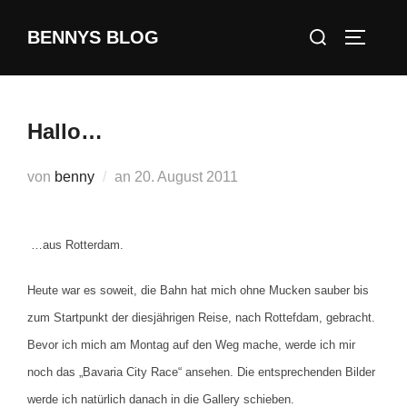
Zum
Suchen
BENNYS BLOG
Inhalt
SEITEN
nach:
springen
Hallo…
Veröffentlicht
von
benny
an
20. August 2011
am
…aus Rotterdam.
Heute war es soweit, die Bahn hat mich ohne Mucken sauber bis
zum Startpunkt der diesjährigen Reise, nach Rottefdam, gebracht.
Bevor ich mich am Montag auf den Weg mache, werde ich mir
noch das „Bavaria City Race“ ansehen. Die entsprechenden Bilder
werde ich natürlich danach in die Gallery schieben.