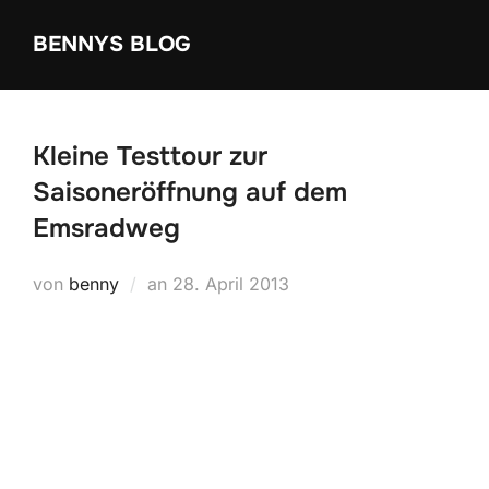
Zum
BENNYS BLOG
Inhalt
springen
Kleine Testtour zur
Saisoneröffnung auf dem
Emsradweg
Veröffentlicht
von
benny
an
28. April 2013
am